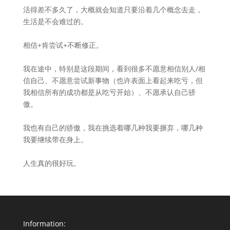
活得差不多久了，大概就会知道只要沿着几个概念去走，
生活是不会难过的。
相信+肯尝试+不断修正。
我在途中，特别是这段期间，看到很多不愿意相信别人/相
信自己、不愿意尝试新事物（也许表面上看起来吃亏，但
我相信所有的成功都是从吃亏开始）、不愿承认自己骄
傲。
我也有自己的骄傲，我在挑选着哪几种我要摒弃，哪几种
我要继续带在身上。
人生真的很好玩。
Information: