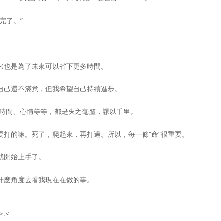
完了。”
它也是為了未來可以省下更多時間。
自己還不滿意，但我希望自己持續進步。
、時間、心情等等，都是失之毫釐，謬以千里。
要打的嘛。死了，爬起來，再打過。所以，每一條“命”很重要。
就開始上手了。
什麽角度去看我現在在做的事。
.<