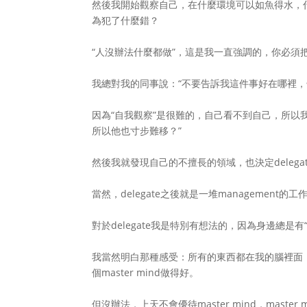
然後我開始觀察自己，在什麼環境可以如魚得水，
為犯了什麼錯？
“人沒辦法什麼都做”，這是我一直強調的，你必須
我總對我的同事說：“不要告訴我這件事好在哪裡，
因為“自我觀察”是很難的，自己看不到自己，所以
所以他也寸步難移？”
然後我就發現自己的不擅長的領域，也決定delega
當然，delegate之後就是一堆management的工
對於delegate我是特別有想法的，因為身邊總
我當然明白那種感受：所有的東西都在我的腦裡面
個master mind做得好。
但沒辦法，上天不會優待master mind，master