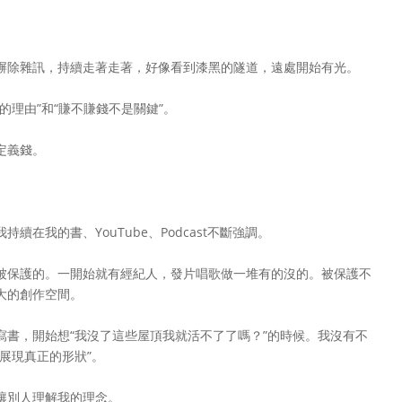
摒除雜訊，持續走著走著，好像看到漆黑的隧道，遠處開始有光。
的理由”和“賺不賺錢不是關鍵”。
定義錢。
在我的書、YouTube、Podcast不斷強調。
被保護的。一開始就有經紀人，發片唱歌做一堆有的沒的。被保護不
大的創作空間。
寫書，開始想“我沒了這些屋頂我就活不了了嗎？”的時候。我沒有不
展現真正的形狀”。
讓別人理解我的理念。