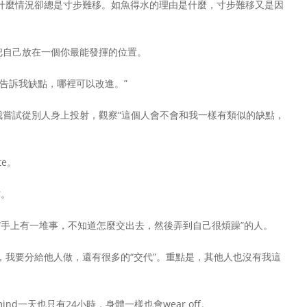
什麼情況卻總是寸步難移。如魚得水的理由是什麼，寸步難移又是因
把自己放在一個你最能發揮的位置。
告訴我缺點，哪裡可以改進。”
我嘗試從別人身上投射，觀察“這個人會不會和我一樣有類似的缺點，
te。
作。
是有“手上有一堆事，不知道怎麼交出去，然後弄到自己很煩躁”的人。
，我要分給他人做，還有很多的“交代”。重點是，其他人也沒有我這
 mind一天也只有24小時，身體一樣也會wear off。