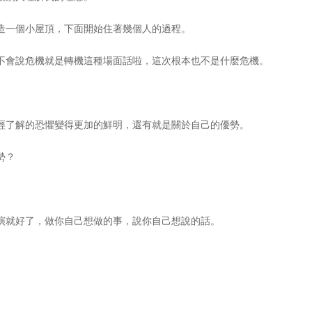
造一個小屋頂，下面開始住著幾個人的過程。
不會說危機就是轉機這種場面話啦，這次根本也不是什麼危機。
經了解的恐懼變得更加的鮮明，還有就是關於自己的優勢。
勢？
演就好了，做你自己想做的事，說你自己想說的話。