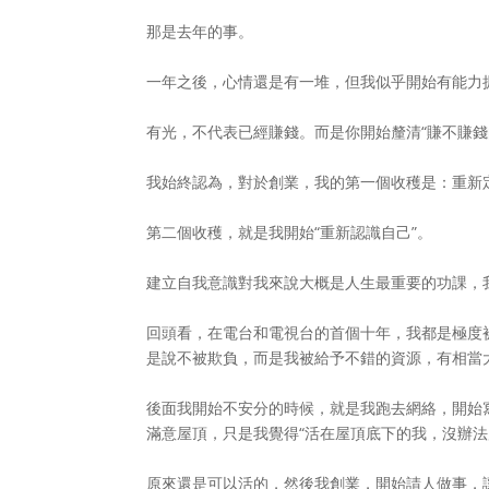
那是去年的事。
一年之後，心情還是有一堆，但我似乎開始有能力
有光，不代表已經賺錢。而是你開始釐清“賺不賺錢
我始終認為，對於創業，我的第一個收穫是：重新
第二個收穫，就是我開始“重新認識自己”。
建立自我意識對我來說大概是人生最重要的功課，我持續
回頭看，在電台和電視台的首個十年，我都是極度
是說不被欺負，而是我被給予不錯的資源，有相當
後面我開始不安分的時候，就是我跑去網絡，開始
滿意屋頂，只是我覺得“活在屋頂底下的我，沒辦法
原來還是可以活的，然後我創業，開始請人做事，