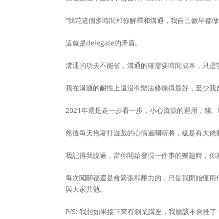
“我花這個多時間和你解釋和溝通，我自己做早都做
這就是delegate的矛盾。
溝通的功夫不能省，溝通的確需要時間成本，只是
我在溝通的耐性上還沒有辦法修煉得最好，至少我
2021年還是走一步看一步，小心資源的運用，錢
然後每天抱著打遊戲的心情過關斬將，總是有大佬
我記得我說過，當你開始發現一件事的樂趣時，你
每次闖關都還是會緊張和壓力的，只是我開始懂用
與大家共勉。
P/S: 我想如果接下來有創業講座，我應該不會推了 >