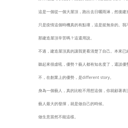
這是一個從一個大屋頂，跑出去日曬雨淋，然後建
只是疫情這個時機真的有點壞，這是挺無奈的。我
那建造屋頂辛苦嗎？這還用說。
不過，建造屋頂真的讓我更看清楚了自己。本來已
聽起來很虛吼，優勢？藝人都有知名度了，還談優
不，在創業上的優勢，是different story。
身為一個藝人，真的比較不用想這個，你就顧著表
藝人最大的發揮，就是做自己的時候。
做生意當然不能這樣。