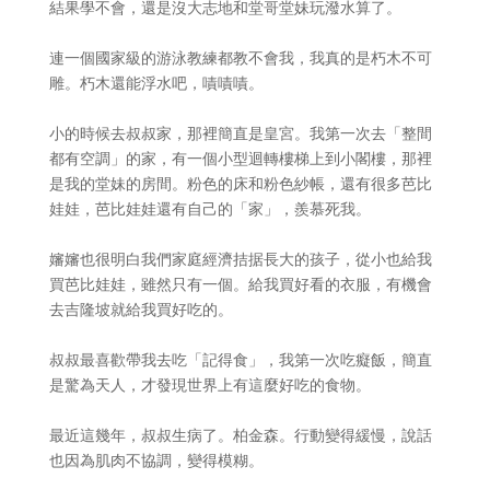
結果學不會，還是沒大志地和堂哥堂妹玩潑水算了。
連一個國家級的游泳教練都教不會我，我真的是朽木不可
雕。朽木還能浮水吧，嘖嘖嘖。
小的時候去叔叔家，那裡簡直是皇宮。我第一次去「整間
都有空調」的家，有一個小型迴轉樓梯上到小閣樓，那裡
是我的堂妹的房間。粉色的床和粉色紗帳，還有很多芭比
娃娃，芭比娃娃還有自己的「家」，羨慕死我。
嬸嬸也很明白我們家庭經濟拮据長大的孩子，從小也給我
買芭比娃娃，雖然只有一個。給我買好看的衣服，有機會
去吉隆坡就給我買好吃的。
叔叔最喜歡帶我去吃「記得食」，我第一次吃癡飯，簡直
是驚為天人，才發現世界上有這麼好吃的食物。
最近這幾年，叔叔生病了。柏金森。行動變得緩慢，說話
也因為肌肉不協調，變得模糊。