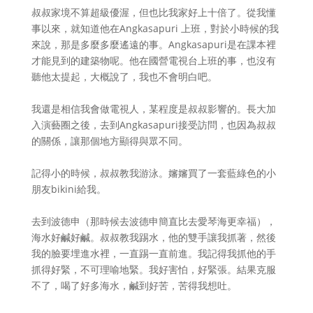
叔叔家境不算超級優渥，但也比我家好上十倍了。從我懂
事以來，就知道他在Angkasapuri 上班，對於小時候的我
來說，那是多麼多麼遙遠的事。Angkasapuri是在課本裡
才能見到的建築物呢。他在國營電視台上班的事，也沒有
聽他太提起，大概說了，我也不會明白吧。
我還是相信我會做電視人，某程度是叔叔影響的。長大加
入演藝圈之後，去到Angkasapuri接受訪問，也因為叔叔
的關係，讓那個地方顯得與眾不同。
記得小的時候，叔叔教我游泳。嬸嬸買了一套藍綠色的小
朋友bikini給我。
去到波德申（那時候去波德申簡直比去愛琴海更幸福），
海水好鹹好鹹。叔叔教我踢水，他的雙手讓我抓著，然後
我的臉要埋進水裡，一直踢一直前進。我記得我抓他的手
抓得好緊，不可理喻地緊。我好害怕，好緊張。結果克服
不了，喝了好多海水，鹹到好苦，苦得我想吐。