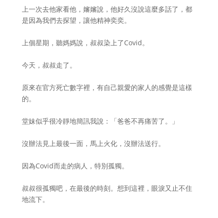
上一次去他家看他，嬸嬸說，他好久沒說這麼多話了，都
是因為我們去探望，讓他精神奕奕。
上個星期，聽媽媽說，叔叔染上了Covid。
今天，叔叔走了。
原來在官方死亡數字裡，有自己親愛的家人的感覺是這樣
的。
堂妹似乎很冷靜地簡訊我說：「爸爸不再痛苦了。」
沒辦法見上最後一面，馬上火化，沒辦法送行。
因為Covid而走的病人，特別孤獨。
叔叔很孤獨吧，在最後的時刻。想到這裡，眼淚又止不住
地流下。