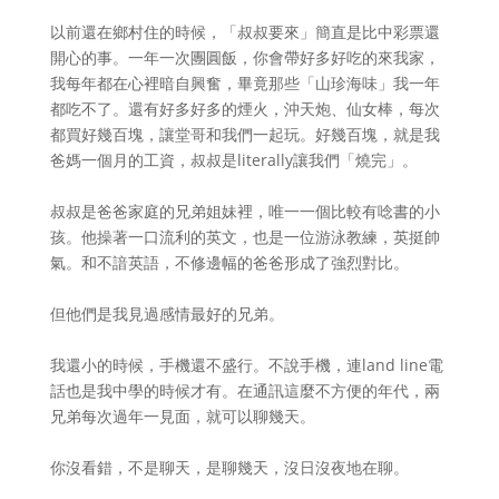
以前還在鄉村住的時候，「叔叔要來」簡直是比中彩票還
開心的事。一年一次團圓飯，你會帶好多好吃的來我家，
我每年都在心裡暗自興奮，畢竟那些「山珍海味」我一年
都吃不了。還有好多好多的煙火，沖天炮、仙女棒，每次
都買好幾百塊，讓堂哥和我們一起玩。好幾百塊，就是我
爸媽一個月的工資，叔叔是literally讓我們「燒完」。
叔叔是爸爸家庭的兄弟姐妹裡，唯一一個比較有唸書的小
孩。他操著一口流利的英文，也是一位游泳教練，英挺帥
氣。和不諳英語，不修邊幅的爸爸形成了強烈對比。
但他們是我見過感情最好的兄弟。
我還小的時候，手機還不盛行。不說手機，連land line電
話也是我中學的時候才有。在通訊這麼不方便的年代，兩
兄弟每次過年一見面，就可以聊幾天。
你沒看錯，不是聊天，是聊幾天，沒日沒夜地在聊。