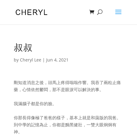
叔叔
by
Cheryl Lee
|
Jun 4, 2021
剛知道消息之後，頭馬上疼得嗡嗡作響。我吞了兩粒止痛
藥，心情依然鬱悶，那不是眼淚可以解決的事。
我滿腦子都是你的臉。
你那長得像極了爸爸的樣子，基本上就是和藹版的我爸。
到中學的記憶為止，你都是黝黑健壯，一雙大眼炯炯有
神。