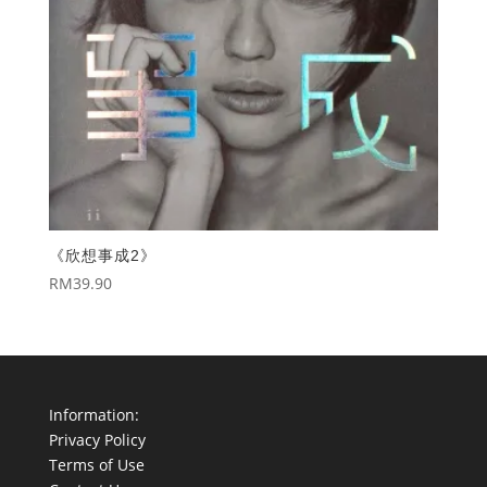
《欣想事成2》
RM
39.90
Information:
Privacy Policy
Terms of Use