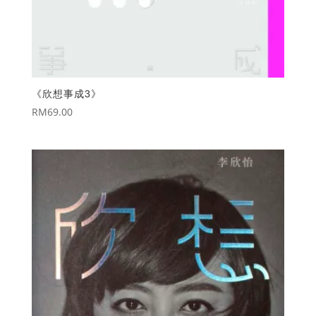
《欣想事成3》
RM
69.00