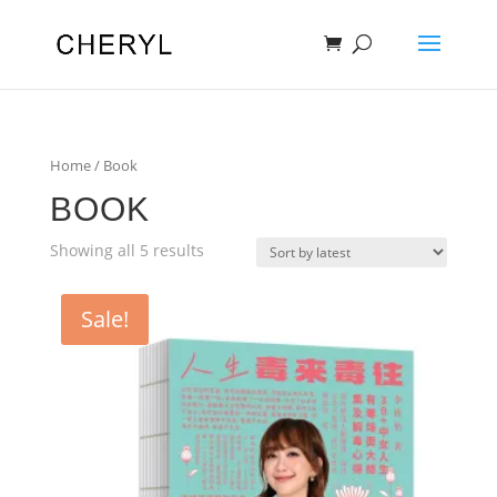
Home
/ Book
BOOK
Sorted
Showing all 5 results
by
latest
Sale!