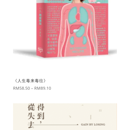
《人生毒来毒往》
Price
RM
58.50
–
RM
89.10
range:
RM58.50
through
RM89.10