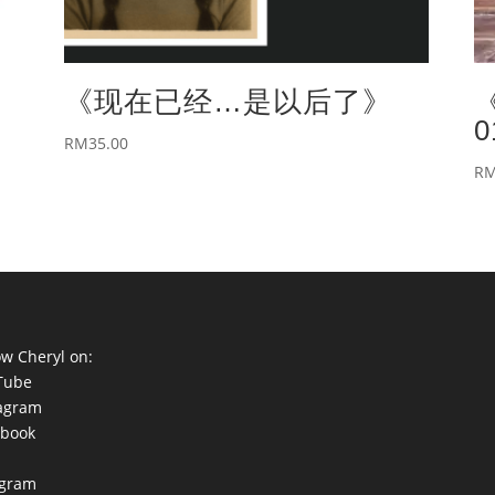
《现在已经…是以后了》
《
RM
35.00
R
ow Cheryl on:
Tube
tagram
ebook
egram