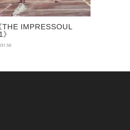
THE IMPRESSOUL
01》
M
31.50