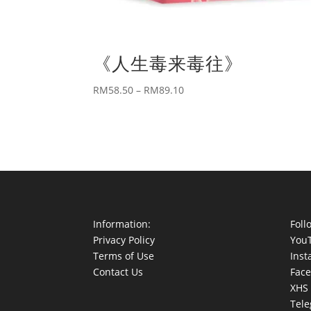
《人生毒来毒往》
Price
RM
58.50
–
RM
89.10
range:
RM58.50
through
RM89.10
Information:
Foll
Privacy Policy
You
Terms of Use
Ins
Contact Us
Fac
XHS
Tel