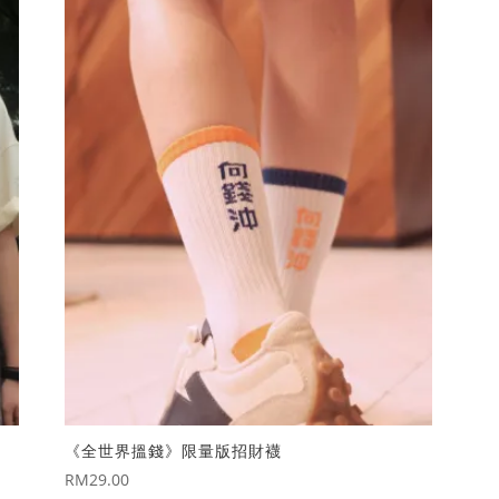
《全世界搵錢》限量版招財襪
RM
29.00