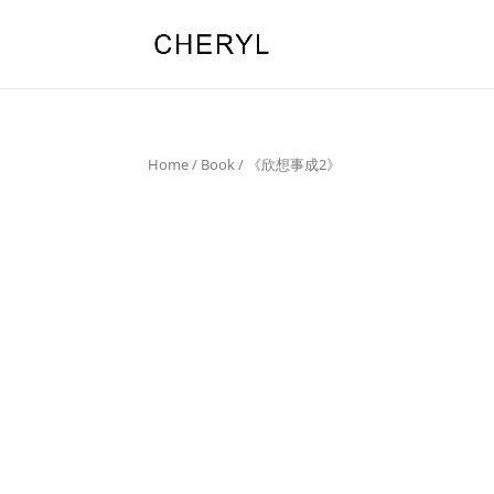
Home
/
Book
/ 《欣想事成2》