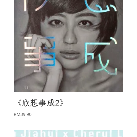
《欣想事成2》
RM
39.90