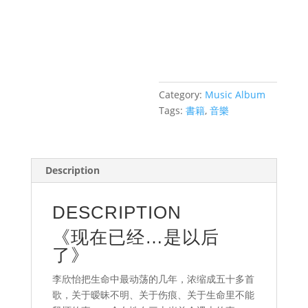
ADD TO
经...
是
CART
以
后
了》
quantity
Category:
Music Album
Tags:
書籍
,
音樂
Description
DESCRIPTION
《现在已经…是以后
了》
李欣怡把生命中最动荡的几年，浓缩成五十多首
歌，关于暧昧不明、关于伤痕、关于生命里不能