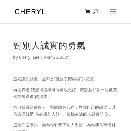
對別人誠實的勇氣
by
Cheryl Lee
|
Mar 25, 2021
這裡說的誠實，並不是“誰砍了櫻桃樹”的誠實。
而是表達“我覺得這樣可能可以更好，我願意和你一起像某
個方向邁進”的溫柔。
奈何我看到很多人，寧願憋在心裡，埋葬自己的想要，以
為這樣就是“為身邊的人好”，“這樣身邊的人就會開心”。
這是不健康的。因為你剝奪了別人學習，為你和為事情付