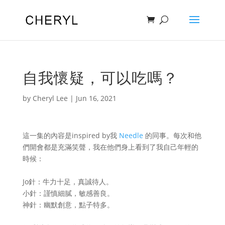
自我懷疑，可以吃嗎？
by
Cheryl Lee
|
Jun 16, 2021
這一集的內容是inspired by我
Needle
的同事。每次和他
們開會都是充滿笑聲，我在他們身上看到了我自己年輕的
時候：
Jo針：牛力十足，真誠待人。
小針：謹慎細膩，敏感善良。
神針：幽默創意，點子特多。